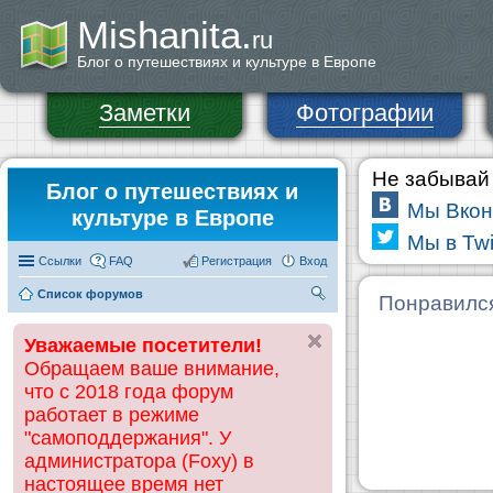
Mishanita.
ru
Блог о путешествиях и культуре в Европе
Заметки
Фотографии
Не забывай 
Блог о путешествиях и
Мы Вкон
культуре в Европе
Мы в Twi
Ссылки
FAQ
Регистрация
Вход
Список форумов
П
Понравилс
ои
Уважаемые посетители!
ск
Обращаем ваше внимание,
что с 2018 года форум
работает в режиме
"самоподдержания". У
администратора (Foxy) в
настоящее время нет