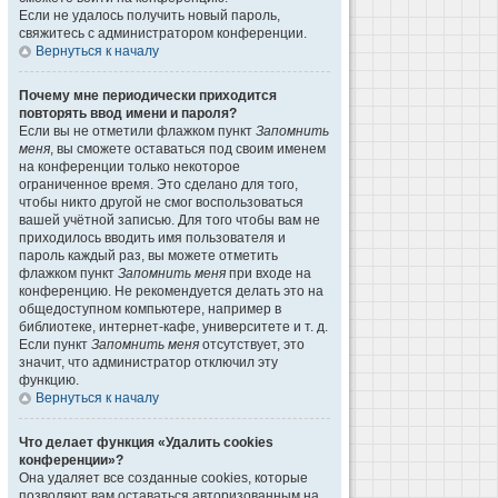
Если не удалось получить новый пароль,
свяжитесь с администратором конференции.
Вернуться к началу
Почему мне периодически приходится
повторять ввод имени и пароля?
Если вы не отметили флажком пункт
Запомнить
меня
, вы сможете оставаться под своим именем
на конференции только некоторое
ограниченное время. Это сделано для того,
чтобы никто другой не смог воспользоваться
вашей учётной записью. Для того чтобы вам не
приходилось вводить имя пользователя и
пароль каждый раз, вы можете отметить
флажком пункт
Запомнить меня
при входе на
конференцию. Не рекомендуется делать это на
общедоступном компьютере, например в
библиотеке, интернет-кафе, университете и т. д.
Если пункт
Запомнить меня
отсутствует, это
значит, что администратор отключил эту
функцию.
Вернуться к началу
Что делает функция «Удалить cookies
конференции»?
Она удаляет все созданные cookies, которые
позволяют вам оставаться авторизованным на