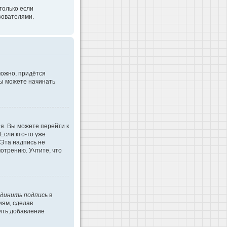
только если
зователями.
можно, придётся
Вы можете начинать
я. Вы можете перейти к
Если кто-то уже
 Эта надпись не
отрению. Учтите, что
динить подпись
в
иям, сделав
ить добавление