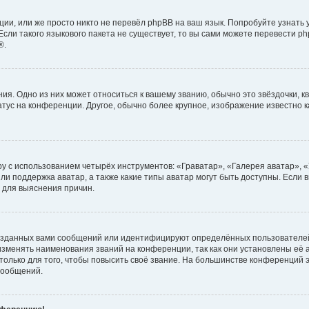
ии, или же просто никто не перевёл phpBB на ваш язык. Попробуйте узнать
сли такого языкового пакета не существует, то вы сами можете перевести ph
®.
я. Одно из них может относиться к вашему званию, обычно это звёздочки, кв
атус на конференции. Другое, обычно более крупное, изображение известно 
у с использованием четырёх инструментов: «Граватар», «Галерея аватар», 
ли поддержка аватар, а также какие типы аватар могут быть доступны. Если 
 для выяснения причин.
озданных вами сообщений или идентифицируют определённых пользователей
зменять наименования званий на конференции, так как они установлены её
лько для того, чтобы повысить своё звание. На большинстве конференций э
сообщений.