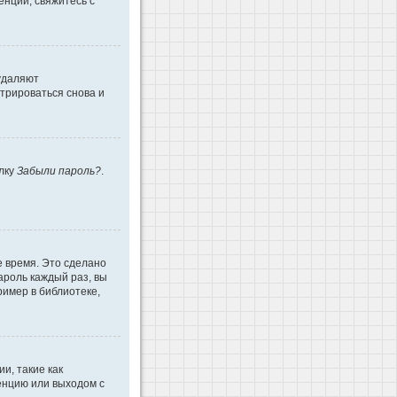
енции, свяжитесь с
 удаляют
трироваться снова и
ылку
Забыли пароль?
.
е время. Это сделано
ароль каждый раз, вы
имер в библиотеке,
и, такие как
енцию или выходом с