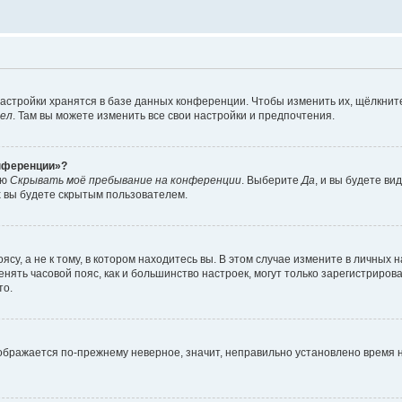
астройки хранятся в базе данных конференции. Чтобы изменить их, щёлкнит
дел
. Там вы можете изменить все свои настройки и предпочтения.
онференции»?
ию
Скрывать моё пребывание на конференции
. Выберите
Да
, и вы будете ви
х вы будете скрытым пользователем.
су, а не к тому, в котором находитесь вы. В этом случае измените в личных 
изменять часовой пояс, как и большинство настроек, могут только зарегистриро
то.
тображается по-прежнему неверное, значит, неправильно установлено время 