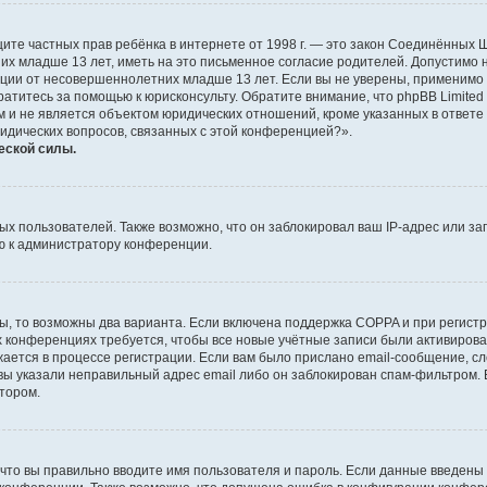
о защите частных прав ребёнка в интернете от 1998 г. — это закон Соединённых
х младше 13 лет, иметь на это письменное согласие родителей. Допустимо 
и от несовершеннолетних младше 13 лет. Если вы не уверены, применимо ли 
атитесь за помощью к юрисконсульту. Обратите внимание, что phpBB Limite
и не является объектом юридических отношений, кроме указанных в ответе 
ридических вопросов, связанных с этой конференцией?».
еской силы.
 пользователей. Также возможно, что он заблокировал ваш IP-адрес или за
ю к администратору конференции.
ы, то возможны два варианта. Если включена поддержка COPPA и при регистр
х конференциях требуется, чтобы все новые учётные записи были активиро
ается в процессе регистрации. Если вам было прислано email-сообщение, с
 вы указали неправильный адрес email либо он заблокирован спам-фильтром. 
тором.
что вы правильно вводите имя пользователя и пароль. Если данные введены 