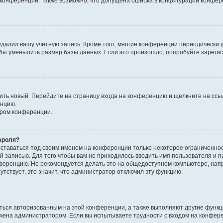
к конференции. Также возможно, что допущена ошибка в конфигурации конфер
удалил вашу учётную запись. Кроме того, многие конференции периодически
бы уменьшить размер базы данных. Если это произошло, попробуйте зарегис
учить новый. Перейдите на страницу входа на конференцию и щёлкните на сс
енцию.
ором конференции.
ароля?
оставаться под своим именем на конференции только некоторое ограниченно
ой записью. Для того чтобы вам не приходилось вводить имя пользователя и п
ференцию. Не рекомендуется делать это на общедоступном компьютере, напр
утствует, это значит, что администратор отключил эту функцию.
ться авторизованным на этой конференции, а также выполняют другие функци
чена администратором. Если вы испытываете трудности с входом на конфер