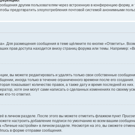
онференцию!
сообщения другим пользователям через встроенную в конференцию форму, и 
, чтобы предотвратить злоупотребления почтовой системой анонимными поль
ма». Для размещения сообщения в теме щёлкните по кнопке «Ответить». Воз
ваших прав доступа находится внизу страниц форума или темы. Например: «
ции, вы можете редактировать и удалять только свои собственные сообщени
щении, иногда только в течение ограниченного времени после его создания. 
орая показывает количество правок, а также дату и время последней из них.
ратор, хотя они могут сами написать о сделанных изменениях по своему усм
е кто-то ответил.
её в личном разделе. После этого вы можете отметить флажком пункт
Присое
можете настроить добавление подписи по умолчанию ко всем вашим сообщен
 «Личные настройки» в личном разделе. Несмотря на это, вы сможете отмен
дпись
в форме отправки сообщения.