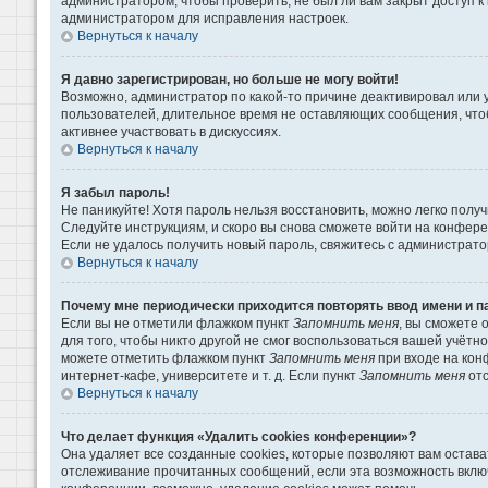
администратором, чтобы проверить, не был ли вам закрыт доступ 
администратором для исправления настроек.
Вернуться к началу
Я давно зарегистрирован, но больше не могу войти!
Возможно, администратор по какой-то причине деактивировал или 
пользователей, длительное время не оставляющих сообщения, что
активнее участвовать в дискуссиях.
Вернуться к началу
Я забыл пароль!
Не паникуйте! Хотя пароль нельзя восстановить, можно легко пол
Следуйте инструкциям, и скоро вы снова сможете войти на конфер
Если не удалось получить новый пароль, свяжитесь с администрат
Вернуться к началу
Почему мне периодически приходится повторять ввод имени и п
Если вы не отметили флажком пункт
Запомнить меня
, вы сможете 
для того, чтобы никто другой не смог воспользоваться вашей учётн
можете отметить флажком пункт
Запомнить меня
при входе на кон
интернет-кафе, университете и т. д. Если пункт
Запомнить меня
отс
Вернуться к началу
Что делает функция «Удалить cookies конференции»?
Она удаляет все созданные cookies, которые позволяют вам остава
отслеживание прочитанных сообщений, если эта возможность вклю