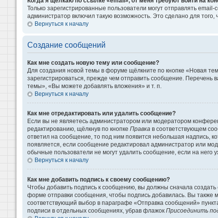
Когда я щёлкаю по ссылке «email», от меня требуют войти на к
Только зарегистрированные пользователи могут отправлять email-
администратор включил такую возможность. Это сделано для того
Вернуться к началу
Создание сообщений
Как мне создать новую тему или сообщение?
Для создания новой темы в форуме щёлкните по кнопке «Новая те
зарегистрироваться, прежде чем отправить сообщение. Перечень 
темы», «Вы можете добавлять вложения» и т. п.
Вернуться к началу
Как мне отредактировать или удалить сообщение?
Если вы не являетесь администратором или модератором конферен
редактированию, щёлкнув по кнопке
Правка
в соответствующем сооб
ответил на сообщение, то под ним появится небольшая надпись, кот
появляется, если сообщение редактировал администратор или моде
обычные пользователи не могут удалить сообщение, если на него уж
Вернуться к началу
Как мне добавить подпись к своему сообщению?
Чтобы добавить подпись к сообщению, вы должны сначала создать 
форме отправки сообщения, чтобы подпись добавилась. Вы также 
соответствующий выбор в параграфе «Отправка сообщений» пункта
подписи в отдельных сообщениях, убрав флажок
Присоединить по