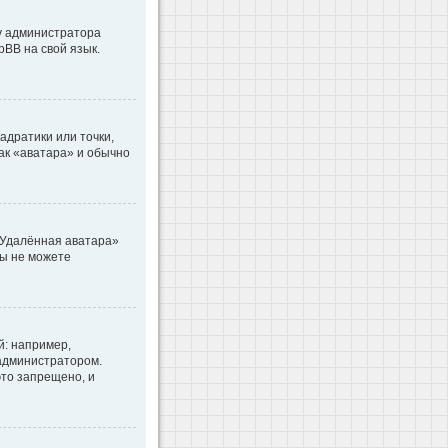
 у администратора
pBB на свой язык.
адратики или точки,
как «аватара» и обычно
«Удалённая аватара»
вы не можете
: например,
 администратором.
то запрещено, и