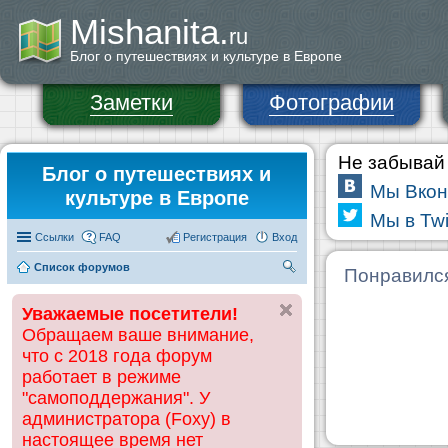
Mishanita.
ru
Блог о путешествиях и культуре в Европе
Заметки
Фотографии
Не забывай 
Блог о путешествиях и
Мы Вкон
культуре в Европе
Мы в Twi
Ссылки
FAQ
Регистрация
Вход
Список форумов
П
Понравилс
ои
Уважаемые посетители!
ск
Обращаем ваше внимание,
что с 2018 года форум
работает в режиме
"самоподдержания". У
администратора (Foxy) в
настоящее время нет