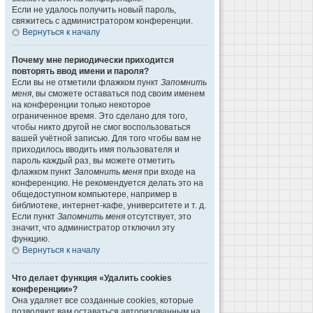
Если не удалось получить новый пароль,
свяжитесь с администратором конференции.
Вернуться к началу
Почему мне периодически приходится
повторять ввод имени и пароля?
Если вы не отметили флажком пункт
Запомнить
меня
, вы сможете оставаться под своим именем
на конференции только некоторое
ограниченное время. Это сделано для того,
чтобы никто другой не смог воспользоваться
вашей учётной записью. Для того чтобы вам не
приходилось вводить имя пользователя и
пароль каждый раз, вы можете отметить
флажком пункт
Запомнить меня
при входе на
конференцию. Не рекомендуется делать это на
общедоступном компьютере, например в
библиотеке, интернет-кафе, университете и т. д.
Если пункт
Запомнить меня
отсутствует, это
значит, что администратор отключил эту
функцию.
Вернуться к началу
Что делает функция «Удалить cookies
конференции»?
Она удаляет все созданные cookies, которые
позволяют вам оставаться авторизованным на