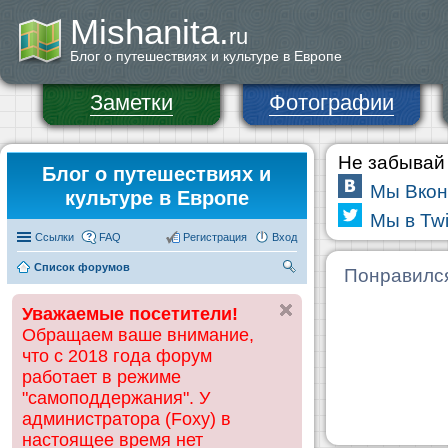
Mishanita.
ru
Блог о путешествиях и культуре в Европе
Заметки
Фотографии
Не забывай 
Блог о путешествиях и
Мы Вкон
культуре в Европе
Мы в Twi
Ссылки
FAQ
Регистрация
Вход
Список форумов
П
Понравилс
ои
Уважаемые посетители!
ск
Обращаем ваше внимание,
что с 2018 года форум
работает в режиме
"самоподдержания". У
администратора (Foxy) в
настоящее время нет