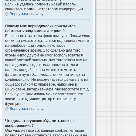
Если не удалось получить новый пароль,
свяжитесь с администратором конференции.
Вернуться к началу
Почему мне периодически приходится
повторять ввод имени и пароля?
Если вы не отметили флажком пункт
Запомнить
меня
, вы сможете оставаться под своим именем
на конференции только некоторое
ограниченное время. Это сделано для того,
чтобы никто другой не смог воспользоваться
вашей учётной записью. Для того чтобы вам не
приходилось вводить имя пользователя и
пароль каждый раз, вы можете отметить
флажком пункт
Запомнить меня
при входе на
конференцию. Не рекомендуется делать это на
общедоступном компьютере, например в
библиотеке, интернет-кафе, университете и т. д.
Если пункт
Запомнить меня
отсутствует, это
значит, что администратор отключил эту
функцию.
Вернуться к началу
Что делает функция «Удалить cookies
конференции»?
Она удаляет все созданные cookies, которые
позволяют вам оставаться авторизованным на