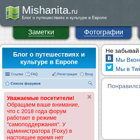
Mishanita.
ru
Блог о путешествиях и культуре в Европе
Заметки
Фотографии
Не забывай 
Блог о путешествиях и
Мы Вкон
культуре в Европе
Мы в Twi
Ссылки
FAQ
Регистрация
Вход
Список форумов
П
Понравилс
ои
Уважаемые посетители!
ск
Обращаем ваше внимание,
что с 2018 года форум
работает в режиме
"самоподдержания". У
администратора (Foxy) в
настоящее время нет